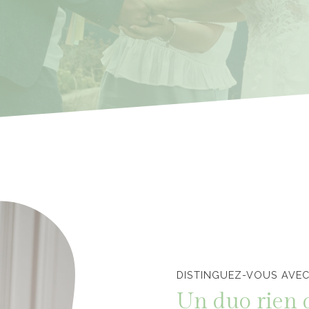
Officiants de cérémonie laïque en Vendée
DISTINGUEZ-VOUS AVEC
Un duo rien 