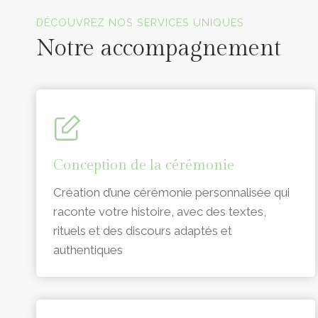
Officiants de cérémonie laïque en Vendée
DÉCOUVREZ NOS SERVICES UNIQUES
Notre accompagnement
Conception de la cérémonie
Création d’une cérémonie personnalisée qui
raconte votre histoire, avec des textes,
rituels et des discours adaptés et
authentiques