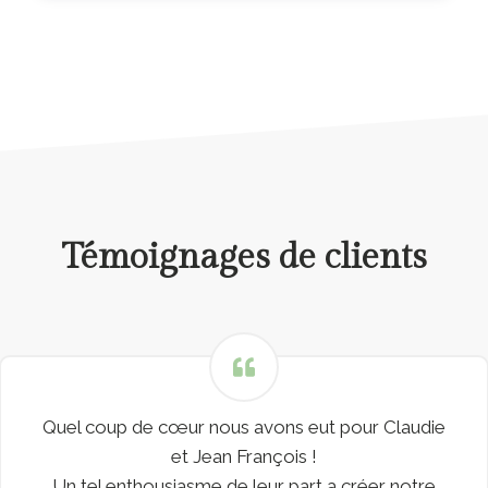
Témoignages de clients
Rencontrer au salon du mariage au puy du fou
grâce à à eve de Event et vous , je vous les
recommandes chaleureusement ! Claudie et Jean