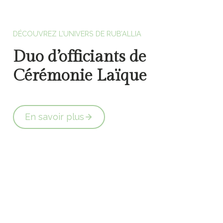
Officiants de cérémonie laïque en Vendée
DÉCOUVREZ L’UNIVERS DE RUB’ALLIA
Duo d’officiants de
Cérémonie Laïque
En savoir plus