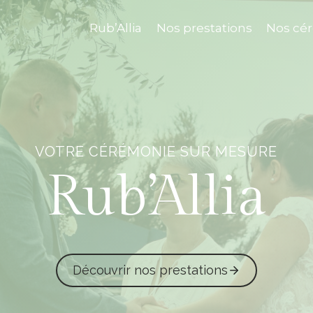
Rub’Allia
Nos prestations
Nos cé
VOTRE CÉRÉMONIE SUR MESURE
Rub’Allia
Découvrir nos prestations