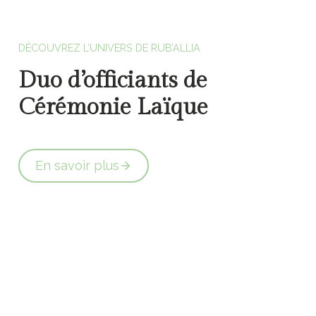
Officiants de cérémonie laïque en Vendée
DÉCOUVREZ L’UNIVERS DE RUB’ALLIA
Duo d’officiants de
Cérémonie Laïque
En savoir plus