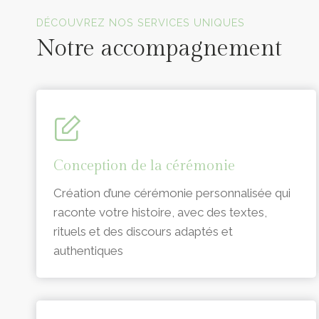
Officiants de cérémonie laïque en Vendée
DÉCOUVREZ NOS SERVICES UNIQUES
Notre accompagnement
Conception de la cérémonie
Création d’une cérémonie personnalisée qui
raconte votre histoire, avec des textes,
rituels et des discours adaptés et
authentiques