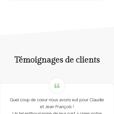
Témoignages de clients
Rencontrer au salon du mariage au puy du fou
grâce à à eve de Event et vous , je vous les
recommandes chaleureusement ! Claudie et Jean