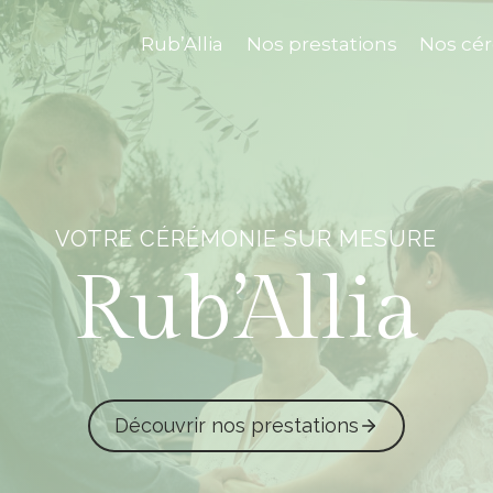
Rub’Allia
Nos prestations
Nos cé
VOTRE CÉRÉMONIE SUR MESURE
Rub’Allia
Découvrir nos prestations