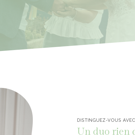
Officiants de cérémonie laïque en Vendée
DISTINGUEZ-VOUS AVEC
Un duo rien 