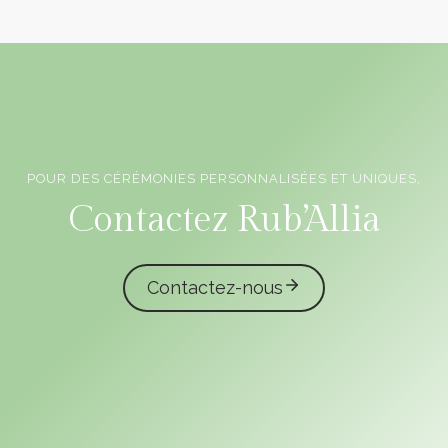
POUR DES CÉRÉMONIES PERSONNALISÉES ET UNIQUES,
Officiants de cérémonie laïque en Vendée
Contactez Rub’Allia
Contactez-nous
caliota
garmilla events