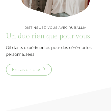
Officiants de cérémonie laïque en Vendée
DISTINGUEZ-VOUS AVEC RUB’ALLIA
Un duo rien que pour vous
Officiants expérimentés pour des cérémonies
personnalisées
En savoir plus