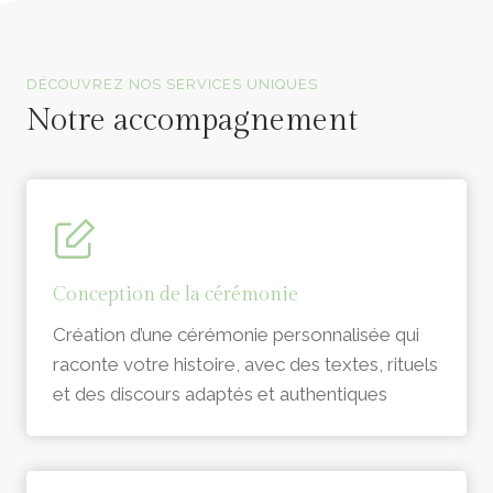
Officiants de cérémonie laïque en Vendée
DÉCOUVREZ NOS SERVICES UNIQUES
Notre accompagnement
Conception de la cérémonie
Création d’une cérémonie personnalisée qui
raconte votre histoire, avec des textes, rituels
et des discours adaptés et authentiques