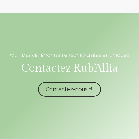
POUR DES CÉRÉMONIES PERSONNALISÉES ET UNIQUES,
Officiants de cérémonie laïque en Vendée
Contactez Rub’Allia
Contactez-nous
caliota
garmilla events