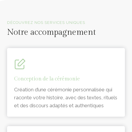
Officiants de cérémonie laïque en Vendée
DÉCOUVREZ NOS SERVICES UNIQUES
Notre accompagnement
Conception de la cérémonie
Création d’une cérémonie personnalisée qui
raconte votre histoire, avec des textes, rituels
et des discours adaptés et authentiques