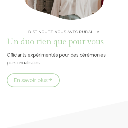
Officiants de cérémonie laïque en Vendée
DISTINGUEZ-VOUS AVEC RUB’ALLIA
Un duo rien que pour vous
Officiants expérimentés pour des cérémonies
personnalisées
En savoir plus