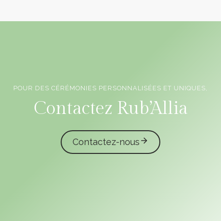
POUR DES CÉRÉMONIES PERSONNALISÉES ET UNIQUES,
Officiants de cérémonie laïque en Vendée
Contactez Rub’Allia
Contactez-nous
caliota
garmilla events