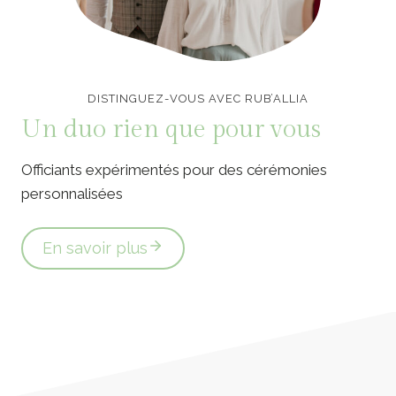
Officiants de cérémonie laïque en Vendée
DISTINGUEZ-VOUS AVEC RUB’ALLIA
Un duo rien que pour vous
Officiants expérimentés pour des cérémonies
personnalisées
En savoir plus