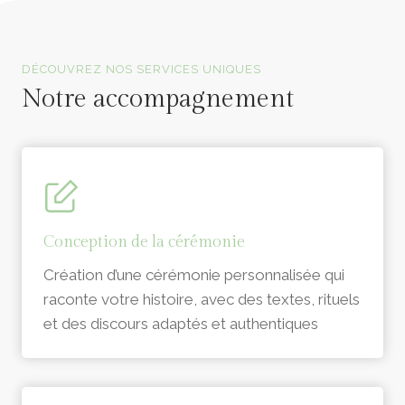
Officiants de cérémonie laïque en Vendée
DÉCOUVREZ NOS SERVICES UNIQUES
Notre accompagnement
Conception de la cérémonie
Création d’une cérémonie personnalisée qui
raconte votre histoire, avec des textes, rituels
et des discours adaptés et authentiques