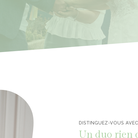
Officiants de cérémonie laïque en Vendée
DISTINGUEZ-VOUS AVEC
Un duo rien 