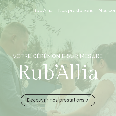
Rub’Allia
Nos prestations
Nos cé
VOTRE CÉRÉMONIE SUR MESURE
Rub’Allia
Découvrir nos prestations