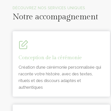
Officiants de cérémonie laïque en Vendée
DÉCOUVREZ NOS SERVICES UNIQUES
Notre accompagnement
Conception de la cérémonie
Création d’une cérémonie personnalisée qui
raconte votre histoire, avec des textes,
rituels et des discours adaptés et
authentiques