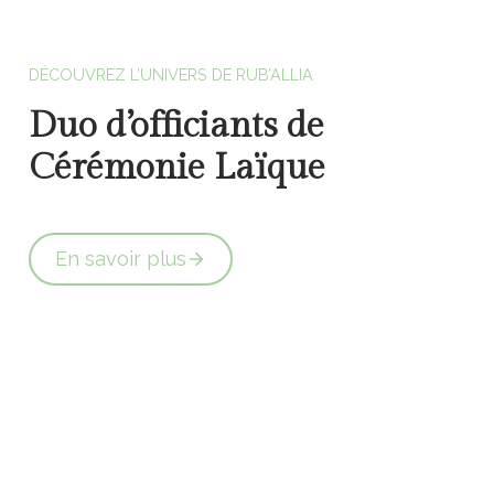
Officiants de cérémonie laïque en Vendée
DÉCOUVREZ L’UNIVERS DE RUB’ALLIA
Duo d’officiants de
Cérémonie Laïque
En savoir plus