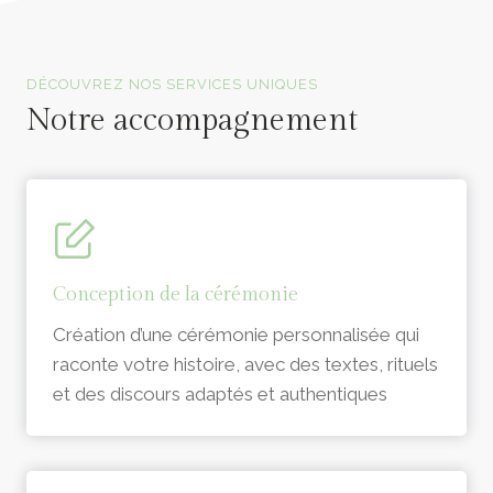
Officiants de cérémonie laïque en Vendée
DÉCOUVREZ NOS SERVICES UNIQUES
Notre accompagnement
Conception de la cérémonie
Création d’une cérémonie personnalisée qui
raconte votre histoire, avec des textes, rituels
et des discours adaptés et authentiques