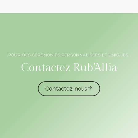
POUR DES CÉRÉMONIES PERSONNALISÉES ET UNIQUES,
Officiants de cérémonie laïque en Vendée
Contactez Rub’Allia
Contactez-nous
caliota
garmilla events