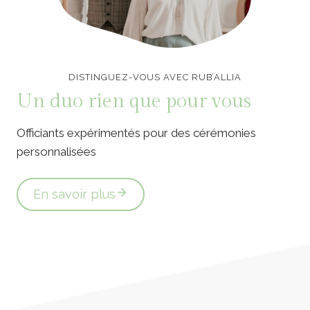
Officiants de cérémonie laïque en Vendée
DISTINGUEZ-VOUS AVEC RUB’ALLIA
Un duo rien que pour vous
Officiants expérimentés pour des cérémonies
personnalisées
En savoir plus