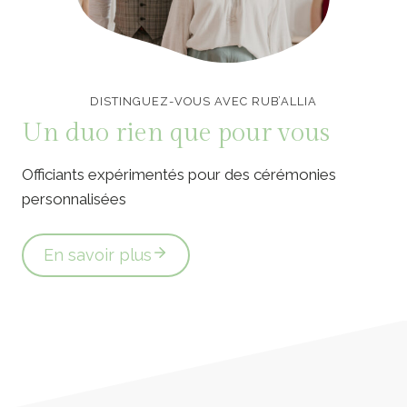
Officiants de cérémonie laïque en Vendée
DISTINGUEZ-VOUS AVEC RUB’ALLIA
Un duo rien que pour vous
Officiants expérimentés pour des cérémonies
personnalisées
En savoir plus