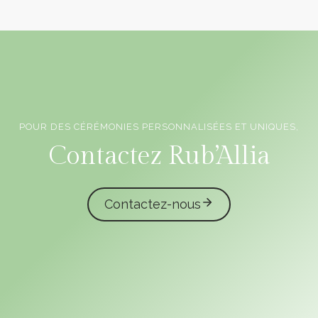
POUR DES CÉRÉMONIES PERSONNALISÉES ET UNIQUES,
Officiants de cérémonie laïque en Vendée
Contactez Rub’Allia
Contactez-nous
caliota
garmilla events