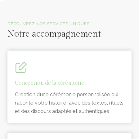
Officiants de cérémonie laïque en Vendée
DÉCOUVREZ NOS SERVICES UNIQUES
Notre accompagnement
Conception de la cérémonie
Création d’une cérémonie personnalisée qui
raconte votre histoire, avec des textes, rituels
et des discours adaptés et authentiques