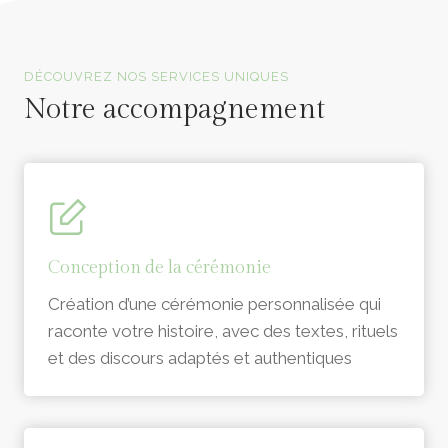
Officiants de cérémonie laïque en Vendée
DÉCOUVREZ NOS SERVICES UNIQUES
Notre accompagnement
Conception de la cérémonie
Création d’une cérémonie personnalisée qui
raconte votre histoire, avec des textes, rituels
et des discours adaptés et authentiques