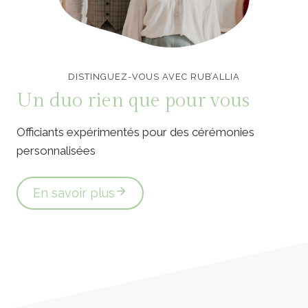
Officiants de cérémonie laïque en Vendée
DISTINGUEZ-VOUS AVEC RUB’ALLIA
Un duo rien que pour vous
Officiants expérimentés pour des cérémonies
personnalisées
En savoir plus