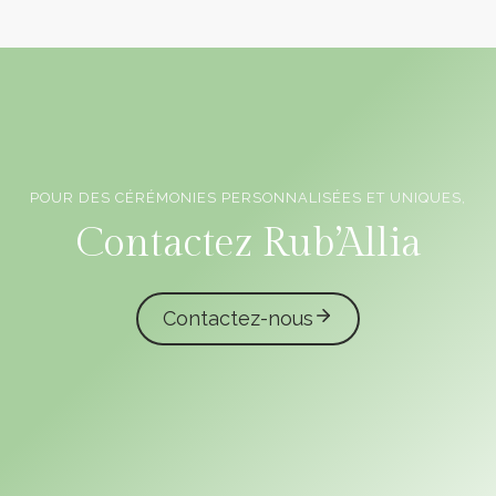
POUR DES CÉRÉMONIES PERSONNALISÉES ET UNIQUES,
Officiants de cérémonie laïque en Vendée
Contactez Rub’Allia
Contactez-nous
caliota
garmilla events