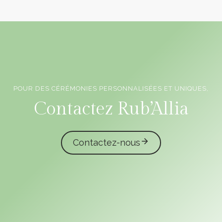
POUR DES CÉRÉMONIES PERSONNALISÉES ET UNIQUES,
Officiants de cérémonie laïque en Vendée
Contactez Rub’Allia
Contactez-nous
caliota
garmilla events