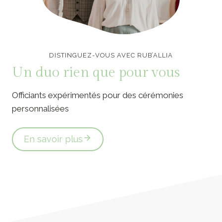
Officiants de cérémonie laïque en Vendée
DISTINGUEZ-VOUS AVEC RUB’ALLIA
Un duo rien que pour vous
Officiants expérimentés pour des cérémonies
personnalisées
En savoir plus