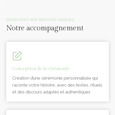
Officiants de cérémonie laïque en Vendée
DÉCOUVREZ NOS SERVICES UNIQUES
Notre accompagnement
Conception de la cérémonie
Création d’une cérémonie personnalisée qui
raconte votre histoire, avec des textes, rituels
et des discours adaptés et authentiques