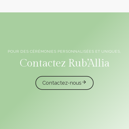
POUR DES CÉRÉMONIES PERSONNALISÉES ET UNIQUES,
Officiants de cérémonie laïque en Vendée
Contactez Rub’Allia
Contactez-nous
caliota
garmilla events