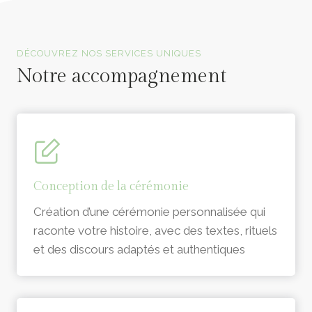
Officiants de cérémonie laïque en Vendée
DÉCOUVREZ NOS SERVICES UNIQUES
Notre accompagnement
Conception de la cérémonie
Création d’une cérémonie personnalisée qui
raconte votre histoire, avec des textes, rituels
et des discours adaptés et authentiques