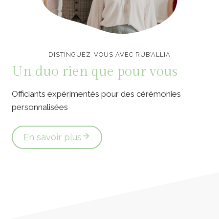
Officiants de cérémonie laïque en Vendée
DISTINGUEZ-VOUS AVEC RUB’ALLIA
Un duo rien que pour vous
Officiants expérimentés pour des cérémonies
personnalisées
En savoir plus