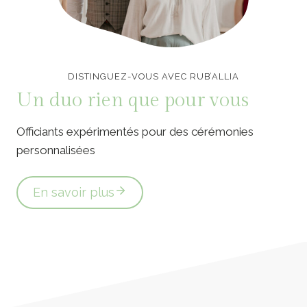
Officiants de cérémonie laïque en Vendée
DISTINGUEZ-VOUS AVEC RUB’ALLIA
Un duo rien que pour vous
Officiants expérimentés pour des cérémonies
personnalisées
En savoir plus