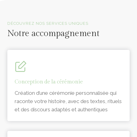
Officiants de cérémonie laïque en Vendée
DÉCOUVREZ NOS SERVICES UNIQUES
Notre accompagnement
Conception de la cérémonie
Création d’une cérémonie personnalisée qui
raconte votre histoire, avec des textes, rituels
et des discours adaptés et authentiques