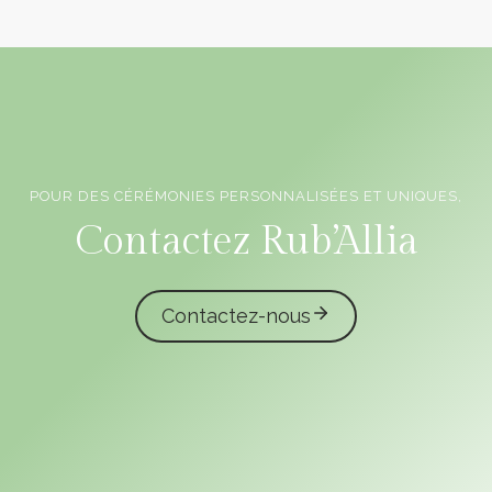
POUR DES CÉRÉMONIES PERSONNALISÉES ET UNIQUES,
Officiants de cérémonie laïque en Vendée
Contactez Rub’Allia
Contactez-nous
caliota
garmilla events