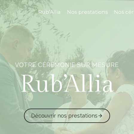
Rub’Allia
Nos prestations
Nos cé
VOTRE CÉRÉMONIE SUR MESURE
Rub’Allia
Découvrir nos prestations