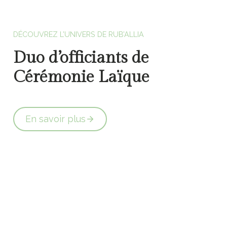
Officiants de cérémonie laïque en Vendée
DÉCOUVREZ L’UNIVERS DE RUB’ALLIA
Duo d’officiants de
Cérémonie Laïque
En savoir plus