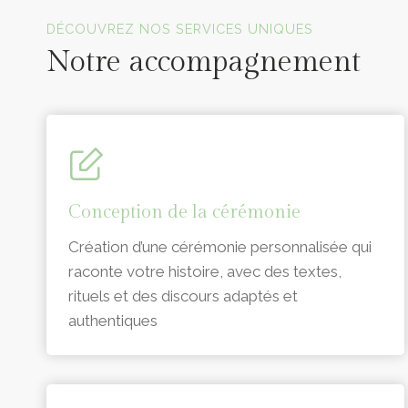
Officiants de cérémonie laïque en Vendée
DÉCOUVREZ NOS SERVICES UNIQUES
Notre accompagnement
Conception de la cérémonie
Création d’une cérémonie personnalisée qui
raconte votre histoire, avec des textes,
rituels et des discours adaptés et
authentiques