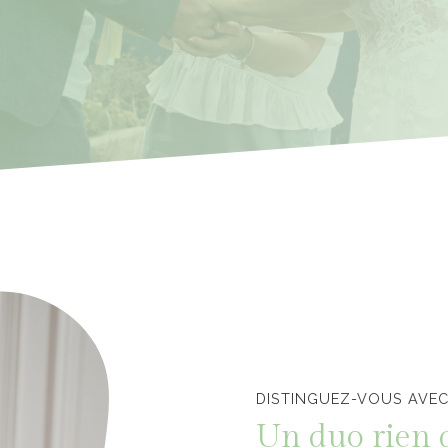
Officiants de cérémonie laïque en Vendée
DISTINGUEZ-VOUS AVEC
Un duo rien 