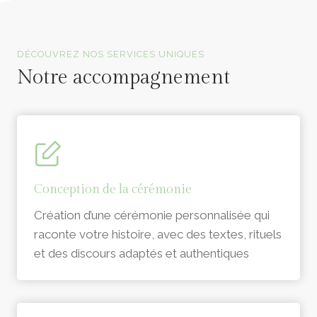
Officiants de cérémonie laïque en Vendée
DÉCOUVREZ NOS SERVICES UNIQUES
Notre accompagnement
Conception de la cérémonie
Création d’une cérémonie personnalisée qui
raconte votre histoire, avec des textes, rituels
et des discours adaptés et authentiques