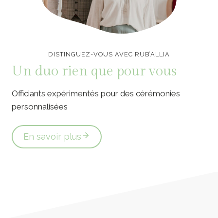
Officiants de cérémonie laïque en Vendée
DISTINGUEZ-VOUS AVEC RUB’ALLIA
Un duo rien que pour vous
Officiants expérimentés pour des cérémonies
personnalisées
En savoir plus