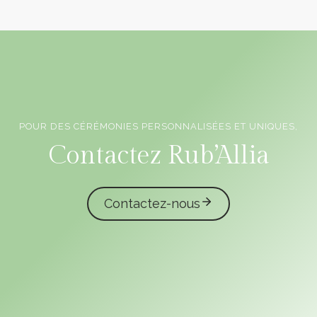
POUR DES CÉRÉMONIES PERSONNALISÉES ET UNIQUES,
Officiants de cérémonie laïque en Vendée
Contactez Rub’Allia
Contactez-nous
caliota
garmilla events