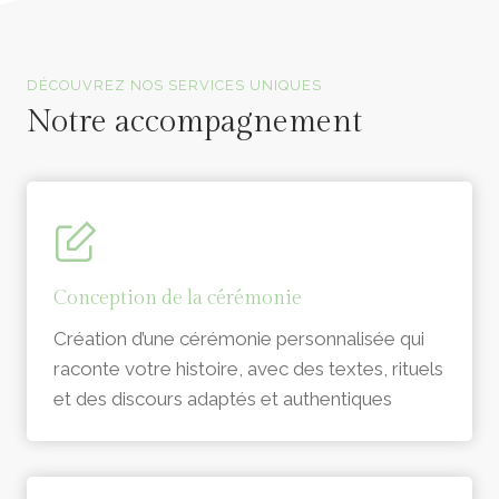
Officiants de cérémonie laïque en Vendée
DÉCOUVREZ NOS SERVICES UNIQUES
Notre accompagnement
Conception de la cérémonie
Création d’une cérémonie personnalisée qui
raconte votre histoire, avec des textes, rituels
et des discours adaptés et authentiques