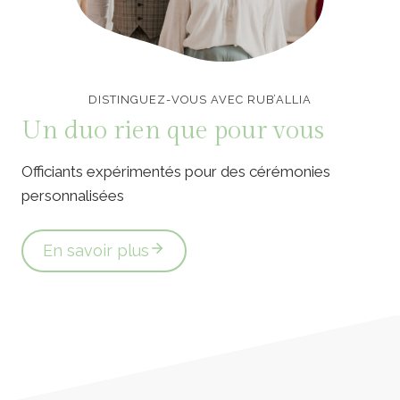
Officiants de cérémonie laïque en Vendée
DISTINGUEZ-VOUS AVEC RUB’ALLIA
Un duo rien que pour vous
Officiants expérimentés pour des cérémonies
personnalisées
En savoir plus