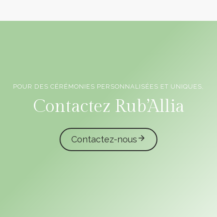
POUR DES CÉRÉMONIES PERSONNALISÉES ET UNIQUES,
Officiants de cérémonie laïque en Vendée
Contactez Rub’Allia
Contactez-nous
caliota
garmilla events