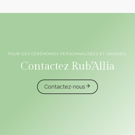
POUR DES CÉRÉMONIES PERSONNALISÉES ET UNIQUES,
Officiants de cérémonie laïque en Vendée
Contactez Rub’Allia
Contactez-nous
caliota
garmilla events