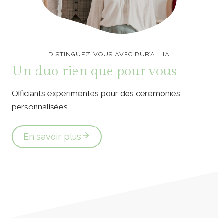
Officiants de cérémonie laïque en Vendée
DISTINGUEZ-VOUS AVEC RUB’ALLIA
Un duo rien que pour vous
Officiants expérimentés pour des cérémonies
personnalisées
En savoir plus