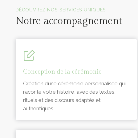
Officiants de cérémonie laïque en Vendée
DÉCOUVREZ NOS SERVICES UNIQUES
Notre accompagnement
Conception de la cérémonie
Création d’une cérémonie personnalisée qui
raconte votre histoire, avec des textes,
rituels et des discours adaptés et
authentiques