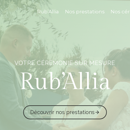
Rub’Allia
Nos prestations
Nos cé
VOTRE CÉRÉMONIE SUR MESURE
Rub’Allia
Découvrir nos prestations