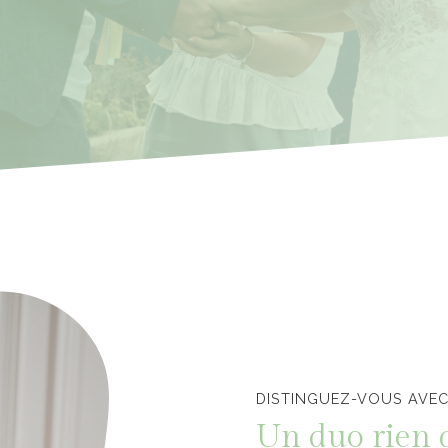
Officiants de cérémonie laïque en Vendée
DISTINGUEZ-VOUS AVEC
Un duo rien 