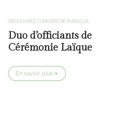
Officiants de cérémonie laïque en Vendée
DÉCOUVREZ L’UNIVERS DE RUB’ALLIA
Duo d’officiants de
Cérémonie Laïque
En savoir plus