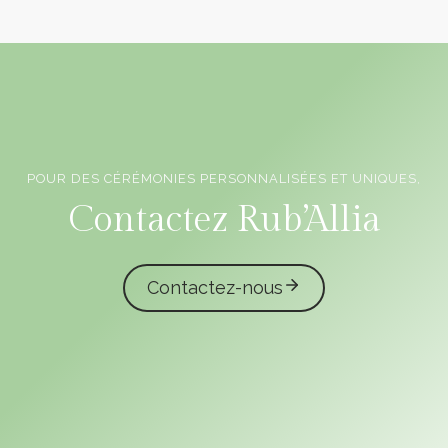
POUR DES CÉRÉMONIES PERSONNALISÉES ET UNIQUES,
Officiants de cérémonie laïque en Vendée
Contactez Rub’Allia
Contactez-nous
caliota
garmilla events