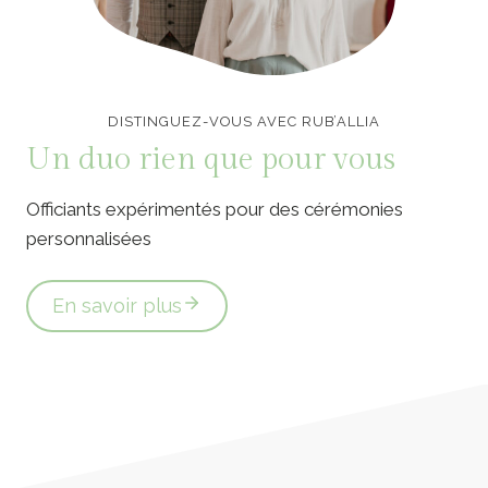
Officiants de cérémonie laïque en Vendée
DISTINGUEZ-VOUS AVEC RUB’ALLIA
Un duo rien que pour vous
Officiants expérimentés pour des cérémonies
personnalisées
En savoir plus