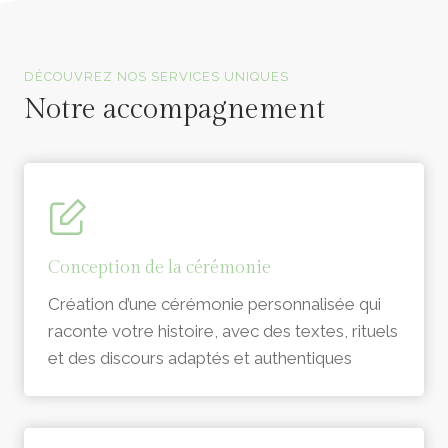
Officiants de cérémonie laïque en Vendée
DÉCOUVREZ NOS SERVICES UNIQUES
Notre accompagnement
Conception de la cérémonie
Création d’une cérémonie personnalisée qui
raconte votre histoire, avec des textes, rituels
et des discours adaptés et authentiques