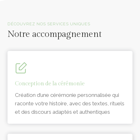
Officiants de cérémonie laïque en Vendée
DÉCOUVREZ NOS SERVICES UNIQUES
Notre accompagnement
Conception de la cérémonie
Création d’une cérémonie personnalisée qui
raconte votre histoire, avec des textes, rituels
et des discours adaptés et authentiques