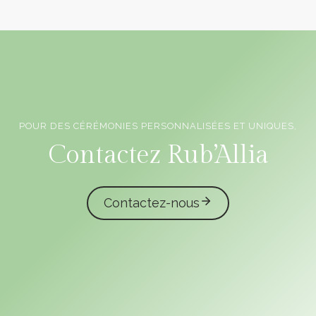
POUR DES CÉRÉMONIES PERSONNALISÉES ET UNIQUES,
Officiants de cérémonie laïque en Vendée
Contactez Rub’Allia
Contactez-nous
caliota
garmilla events