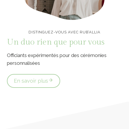
Officiants de cérémonie laïque en Vendée
DISTINGUEZ-VOUS AVEC RUB’ALLIA
Un duo rien que pour vous
Officiants expérimentés pour des cérémonies
personnalisées
En savoir plus