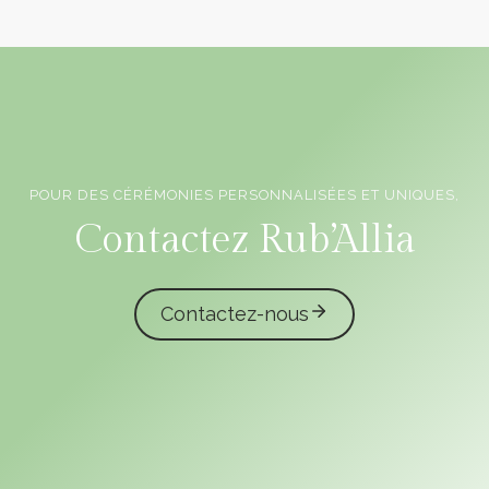
POUR DES CÉRÉMONIES PERSONNALISÉES ET UNIQUES,
Officiants de cérémonie laïque en Vendée
Contactez Rub’Allia
Contactez-nous
caliota
garmilla events