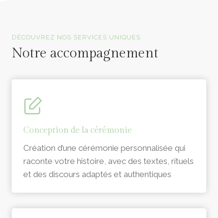
Officiants de cérémonie laïque en Vendée
DÉCOUVREZ NOS SERVICES UNIQUES
Notre accompagnement
Conception de la cérémonie
Création d’une cérémonie personnalisée qui
raconte votre histoire, avec des textes, rituels
et des discours adaptés et authentiques