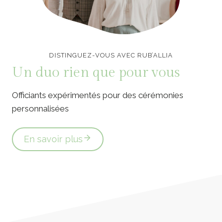
Officiants de cérémonie laïque en Vendée
DISTINGUEZ-VOUS AVEC RUB’ALLIA
Un duo rien que pour vous
Officiants expérimentés pour des cérémonies
personnalisées
En savoir plus