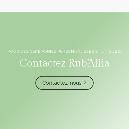
POUR DES CÉRÉMONIES PERSONNALISÉES ET UNIQUES,
Officiants de cérémonie laïque en Vendée
Contactez Rub’Allia
Contactez-nous
caliota
garmilla events