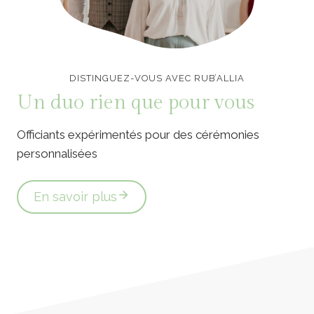
Officiants de cérémonie laïque en Vendée
DISTINGUEZ-VOUS AVEC RUB’ALLIA
Un duo rien que pour vous
Officiants expérimentés pour des cérémonies
personnalisées
En savoir plus