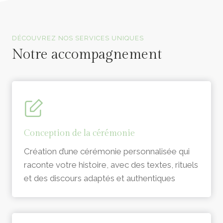
Officiants de cérémonie laïque en Vendée
DÉCOUVREZ NOS SERVICES UNIQUES
Notre accompagnement
Conception de la cérémonie
Création d’une cérémonie personnalisée qui
raconte votre histoire, avec des textes, rituels
et des discours adaptés et authentiques