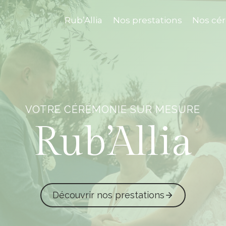
Rub’Allia
Nos prestations
Nos cé
VOTRE CÉRÉMONIE SUR MESURE
Rub’Allia
Découvrir nos prestations