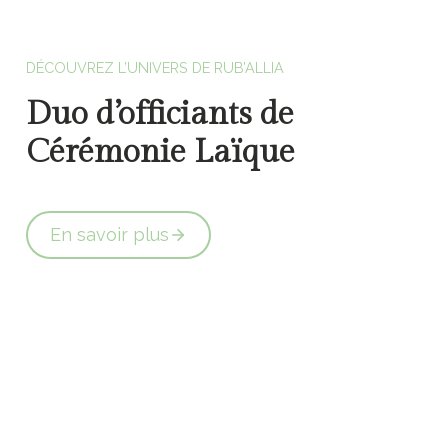
Officiants de cérémonie laïque en Vendée
DÉCOUVREZ L’UNIVERS DE RUB’ALLIA
Duo d’officiants de
Cérémonie Laïque
En savoir plus