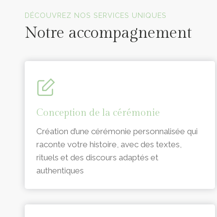
Officiants de cérémonie laïque en Vendée
DÉCOUVREZ NOS SERVICES UNIQUES
Notre accompagnement
Conception de la cérémonie
Création d’une cérémonie personnalisée qui
raconte votre histoire, avec des textes,
rituels et des discours adaptés et
authentiques