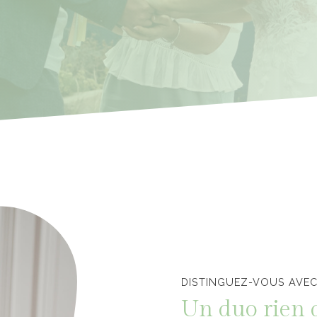
Officiants de cérémonie laïque en Vendée
DISTINGUEZ-VOUS AVEC
Un duo rien 