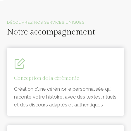
Officiants de cérémonie laïque en Vendée
DÉCOUVREZ NOS SERVICES UNIQUES
Notre accompagnement
Conception de la cérémonie
Création d’une cérémonie personnalisée qui
raconte votre histoire, avec des textes, rituels
et des discours adaptés et authentiques