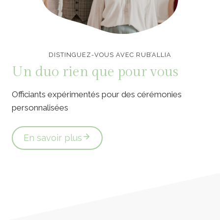
Officiants de cérémonie laïque en Vendée
DISTINGUEZ-VOUS AVEC RUB’ALLIA
Un duo rien que pour vous
Officiants expérimentés pour des cérémonies
personnalisées
En savoir plus