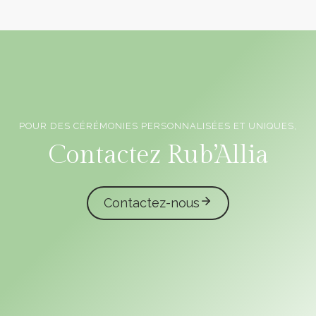
POUR DES CÉRÉMONIES PERSONNALISÉES ET UNIQUES,
Officiants de cérémonie laïque en Vendée
Contactez Rub’Allia
Contactez-nous
caliota
garmilla events