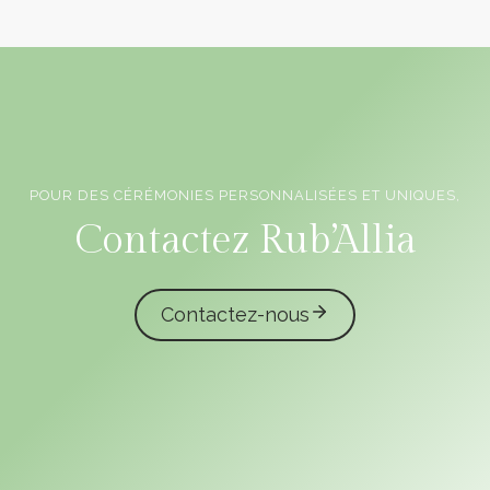
POUR DES CÉRÉMONIES PERSONNALISÉES ET UNIQUES,
Officiants de cérémonie laïque en Vendée
Contactez Rub’Allia
Contactez-nous
caliota
garmilla events