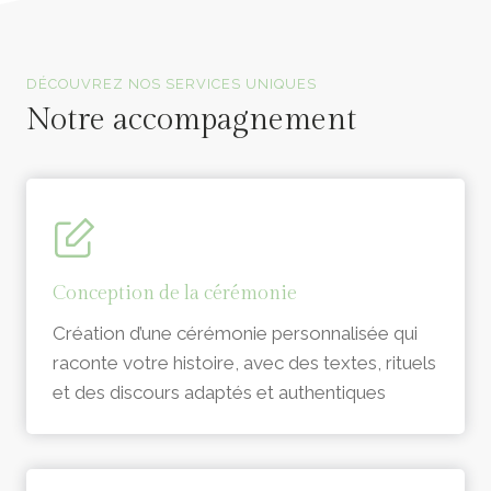
Officiants de cérémonie laïque en Vendée
DÉCOUVREZ NOS SERVICES UNIQUES
Notre accompagnement
Conception de la cérémonie
Création d’une cérémonie personnalisée qui
raconte votre histoire, avec des textes, rituels
et des discours adaptés et authentiques