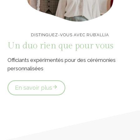
Officiants de cérémonie laïque en Vendée
DISTINGUEZ-VOUS AVEC RUB’ALLIA
Un duo rien que pour vous
Officiants expérimentés pour des cérémonies
personnalisées
En savoir plus