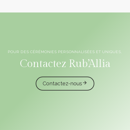
POUR DES CÉRÉMONIES PERSONNALISÉES ET UNIQUES,
Officiants de cérémonie laïque en Vendée
Contactez Rub’Allia
Contactez-nous
caliota
garmilla events