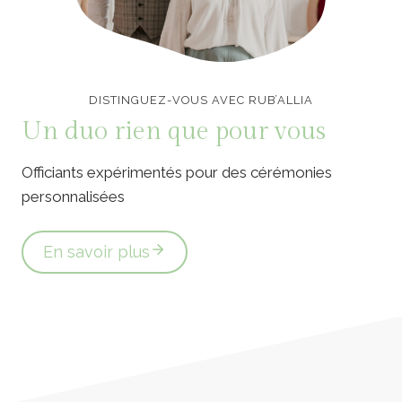
Officiants de cérémonie laïque en Vendée
DISTINGUEZ-VOUS AVEC RUB’ALLIA
Un duo rien que pour vous
Officiants expérimentés pour des cérémonies
personnalisées
En savoir plus