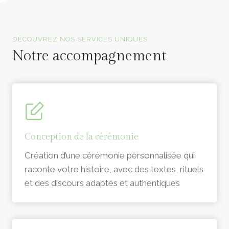
Officiants de cérémonie laïque en Vendée
DÉCOUVREZ NOS SERVICES UNIQUES
Notre accompagnement
Conception de la cérémonie
Création d’une cérémonie personnalisée qui
raconte votre histoire, avec des textes, rituels
et des discours adaptés et authentiques