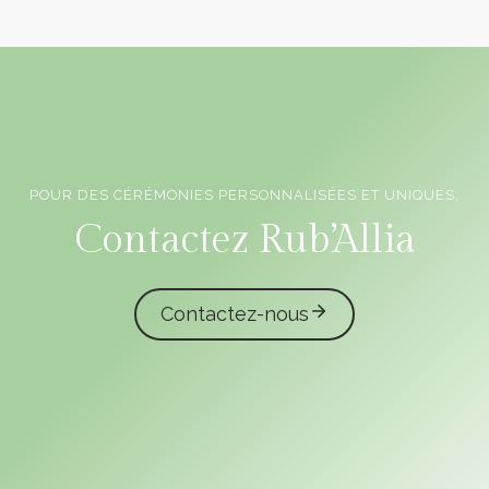
POUR DES CÉRÉMONIES PERSONNALISÉES ET UNIQUES,
Officiants de cérémonie laïque en Vendée
Contactez Rub’Allia
Contactez-nous
caliota
garmilla events