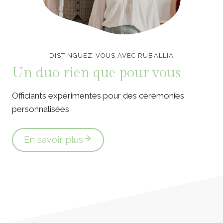
Officiants de cérémonie laïque en Vendée
DISTINGUEZ-VOUS AVEC RUB’ALLIA
Un duo rien que pour vous
Officiants expérimentés pour des cérémonies
personnalisées
En savoir plus