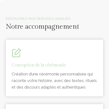
Officiants de cérémonie laïque en Vendée
DÉCOUVREZ NOS SERVICES UNIQUES
Notre accompagnement
Conception de la cérémonie
Création d’une cérémonie personnalisée qui
raconte votre histoire, avec des textes, rituels
et des discours adaptés et authentiques